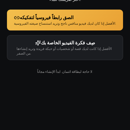
الصق رابطاً فيروسياً لتفكيكه
الأفضل إذا كان لديك فيديو منافس ناجح وتريد استنساخ صيغته الفيروسية.
صِف فكرة الفيديو الخاصة بك
الأفضل إذا كانت لديك قصة أو شخصيات أو حبكة فريدة وتريد إنشاءها
من الصفر.
لا حاجة لبطاقة ائتمان. ابدأ الإنشاء مجاناً.