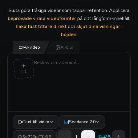
Sluta göra tråkiga videor som tappar retention. Applicera
beprövade virala videoformler
på ditt långform-innehåll,
haka fast tittare direkt
och
skjut dina visningar i
höjden
.
AI-video
AI-bild
0/1
Text till video
Seedance 2.0
5s
|
720p
|
16:9
1
415