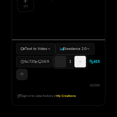
0/1
Text to Video
Seedance 2.0
5s
|
720p
|
16:9
1
415
0/2000
Sign in to view history in
My Creations