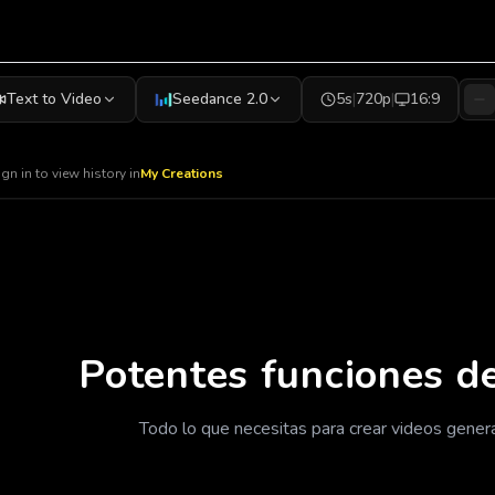
Text to Video
Seedance 2.0
5s
|
720p
|
16:9
ign in to view history in
My Creations
Potentes funciones de
Todo lo que necesitas para crear videos gener