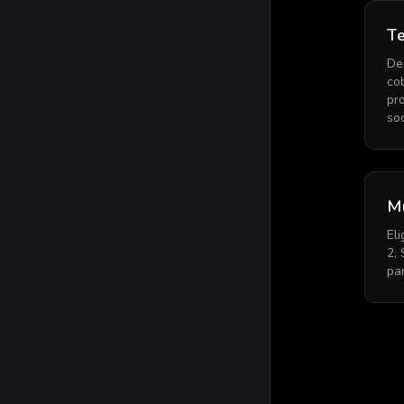
Te
De
co
pr
soc
Mú
El
2,
par