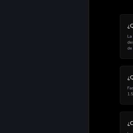
¿Q
La
de
de 
¿
Fa
1.
¿C