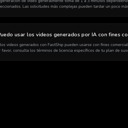
 generación de video generalmente toma de 1 a 3 minutos dependiendo 
leccionados. Las solicitudes más complejas pueden tardar un poco más
uedo usar los videos generados por IA con fines c
, los videos generados con FastShip pueden usarse con fines comercial
r favor, consulta los términos de licencia específicos de tu plan de susc