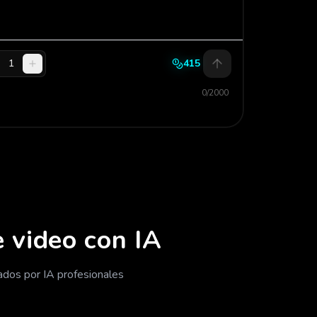
1
415
0/2000
 video con IA
ados por IA profesionales