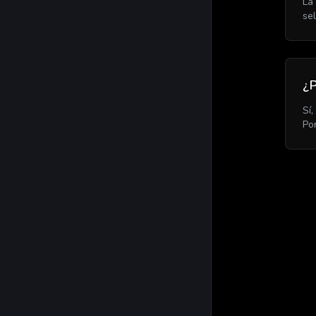
La
se
¿P
Sí
Po