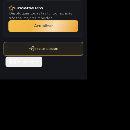
Hacerse Pro
¡Desbloquea todas las funciones, más
créditos, mejores modelos!
Actualizar
Iniciar sesión
🇪🇸
Español
Vidglory AI