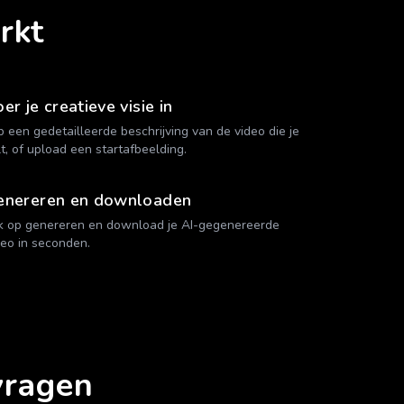
rkt
er je creatieve visie in
p een gedetailleerde beschrijving van de video die je
lt, of upload een startafbeelding.
enereren en downloaden
ik op genereren en download je AI-gegenereerde
deo in seconden.
vragen