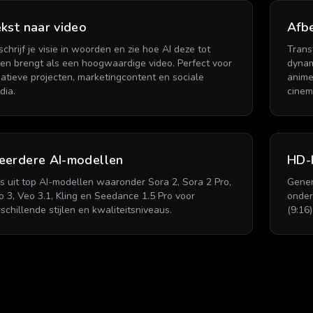
kst naar video
Afbe
chrijf je visie in woorden en zie hoe AI deze tot
Trans
ven brengt als een hoogwaardige video. Perfect voor
dynam
eatieve projecten, marketingcontent en sociale
anime
dia.
cinem
eerdere AI-modellen
HD-k
es uit top AI-modellen waaronder Sora 2, Sora 2 Pro,
Gener
o 3, Veo 3.1, Kling en Seedance 1.5 Pro voor
onder
schillende stijlen en kwaliteitsniveaus.
(9:16