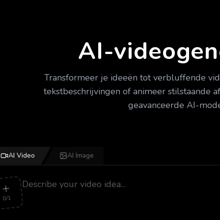
AI-videogen
Transformeer je ideeën tot verbluffende vid
tekstbeschrijvingen of animeer stilstaande
geavanceerde AI-mode
AI Video
AI Image
0/1