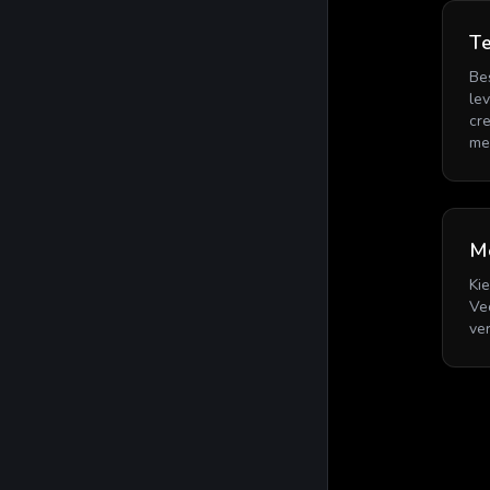
Te
Bes
le
cr
me
M
Ki
Ve
ver