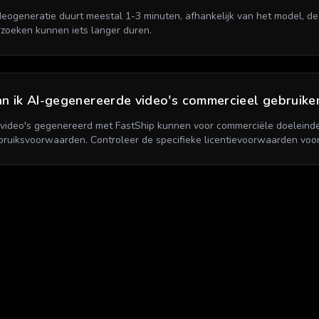
deogeneratie duurt meestal 1-3 minuten, afhankelijk van het model, d
rzoeken kunnen iets langer duren.
n ik AI-gegenereerde video's commercieel gebruike
, video's gegenereerd met FastShip kunnen voor commerciële doeleind
bruiksvoorwaarden. Controleer de specifieke licentievoorwaarden voo