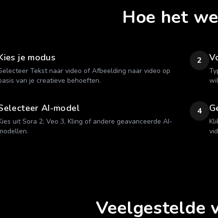
Hoe het we
Kies je modus
Vo
2
Selecteer Tekst naar video of Afbeelding naar video op
Ty
basis van je creatieve behoeften.
wi
Selecteer AI-model
G
4
Kies uit Sora 2, Veo 3, Kling of andere geavanceerde AI-
Kl
modellen.
vi
Veelgestelde 