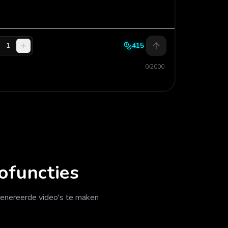
1
415
0/2000
ofuncties
genereerde video's te maken