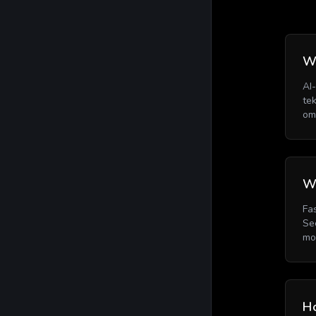
Wa
AI
te
om
W
Fa
Se
mo
Ho