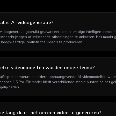
t is AI-videogeneratie?
-videogeneratie gebruikt geavanceerde kunstmatige intelligentiemodel
kstbeschrijvingen of stilstaande afbeeldingen te animeren. Het maakt 
 hoogwaardige, realistische video's te produceren.
elke videomodellen worden ondersteund?
stShip ondersteunt meerdere toonaangevende AI-videomodellen waarond
edance 1.5 Pro. Elk model biedt verschillende sterke punten op het geb
gelijkheden.
e lang duurt het om een video te genereren?