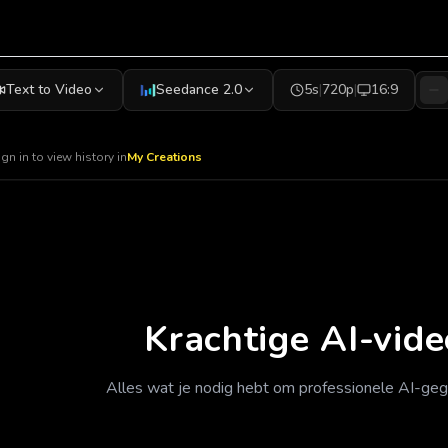
Text to Video
Seedance 2.0
5s
|
720p
|
16:9
ign in to view history in
My Creations
Krachtige AI-vide
Alles wat je nodig hebt om professionele AI-ge