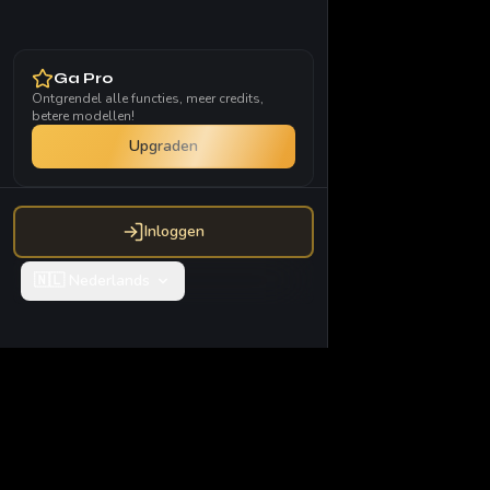
Ga Pro
Ontgrendel alle functies, meer credits,
betere modellen!
Upgraden
Inloggen
🇳🇱
Nederlands
Vidglory AI