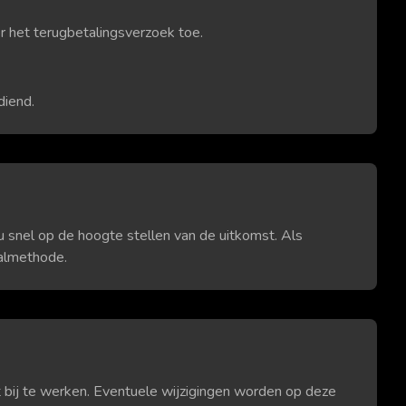
het terugbetalingsverzoek toe.
diend.
 snel op de hoogte stellen van de uitkomst. Als
aalmethode.
bij te werken. Eventuele wijzigingen worden op deze