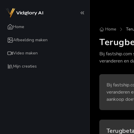
Vidglory AI
Home
Home
Teru
Terugbe
Afbeelding maken
Video maken
Bij fastship.com
veranderen en da
Mijn creaties
Bij fastship
veranderen e
aankoop doet
Terugbeta