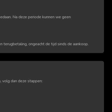
gedaan. Na deze periode kunnen we geen
en terugbetaling, ongeacht de tijd sinds de aankoop.
n, volg dan deze stappen: