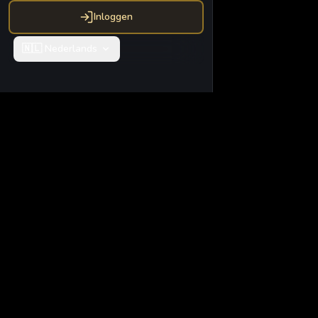
Inloggen
🇳🇱
Nederlands
Vidglory AI
Vidglory - AI-aa
van verbluffende 
Transformeer uw i
geavanceerde AI-
AI AVATAR