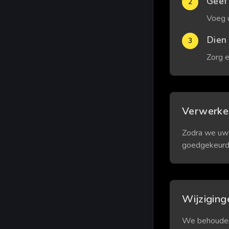
Geef
2
Voeg 
Dien
3
Zorg 
Verwerke
Zodra we uw 
goedgekeurd,
Wijziging
We behouden 