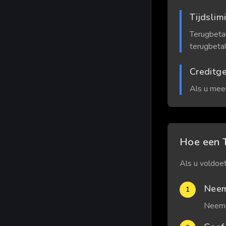
Tijdslim
Terugbeta
terugbeta
Creditge
Als u meer
Hoe een T
Als u voldoet
Neem
1
Neem 