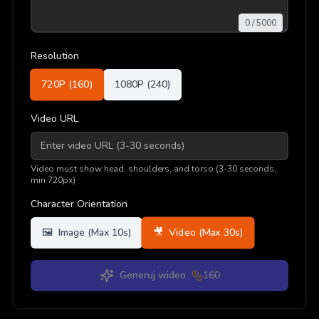
0
/
5000
Resolution
720P (
160
)
1080P (
240
)
Video URL
Video must show head, shoulders, and torso (3-30 seconds,
min 720px)
Character Orientation
🎥
Video (Max 30s)
🖼️
Image (Max 10s)
Generuj wideo
160