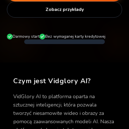
Zobacz przykłady
@
VidgloryAI
.video
36.8K
Create
Vidglory
AI
128.2K
Video
Darmowy start
Bez wymaganej karty kredytowej
In
Seconds
Czym jest Vidglory AI?
VidGlory AI to platforma oparta na
sztucznej inteligencji, która pozwala
tworzyć niesamowite wideo i obrazy za
pomocą zaawansowanych modeli AI. Nasza