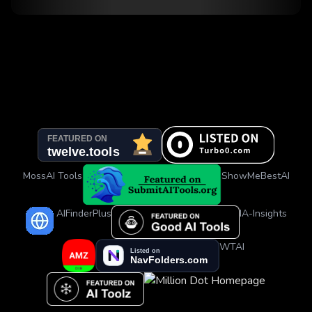
MossAI Tools
ShowMeBestAI
AIFinderPlus
IA-Insights
WTAI