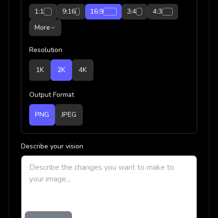
1:1
9:16
16:9
3:4
4:3
More
Resolution
1K
2K
4K
Output Format
PNG
JPEG
Describe your vision