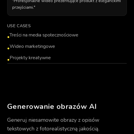
"
Profesjonalne wideo prezentujące produkt z eleganckimi
przejściami.
"
USE CASES
Treści na media społecznościowe
•
Wideo marketingowe
•
Projekty kreatywne
•
VIDEO_GENERATION_PLACEHOLDER
Generowanie obrazów AI
Generuj niesamowite obrazy z opisów
tekstowych z fotorealistyczną jakością.