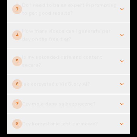
Do I need to be an expert in prompting
3
to get good results?
How many videos can I generate per
4
day on the free tier?
Is my uploaded data and content
5
secure?
Jak korzystać z VidGlory AI?
6
Czy moje dane są bezpieczne?
7
Czy korzystanie jest darmowe?
8