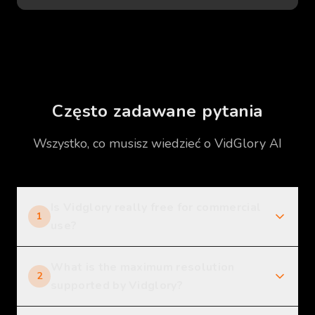
Często zadawane pytania
Wszystko, co musisz wiedzieć o VidGlory AI
Is Vidglory really free for commercial
1
use?
What is the maximum resolution
2
supported by Vidglory?