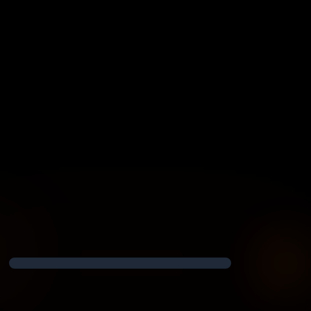
K
K
@
VidgloryAI
.video
8K
Create
Vidglory
AI
2K
Video
In
Seconds