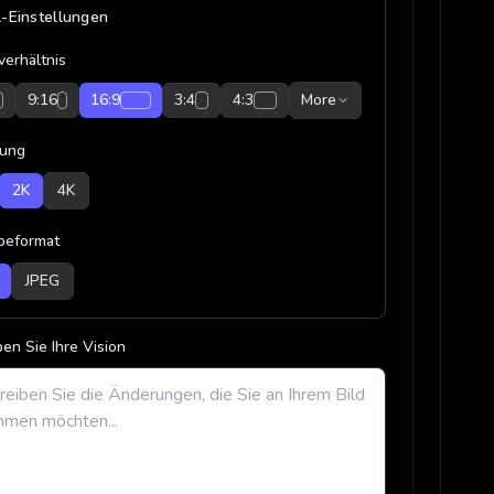
-Einstellungen
verhältnis
9:16
16:9
3:4
4:3
More
sung
2K
4K
beformat
JPEG
en Sie Ihre Vision