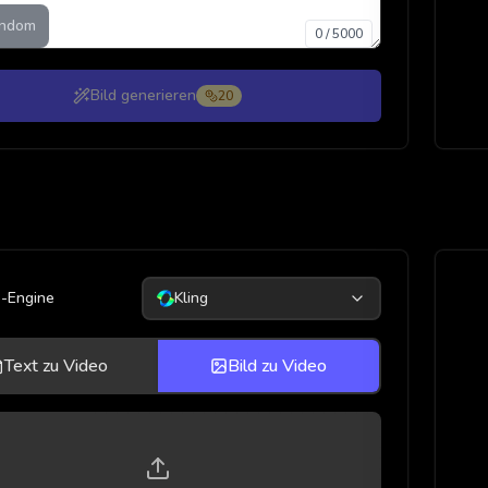
ndom
0
/
5000
Bild generieren
20
-Engine
Kling
Text zu Video
Bild zu Video