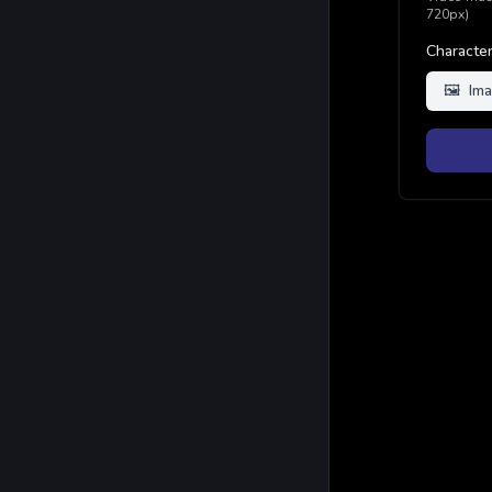
720px)
Character
🖼️
Ima