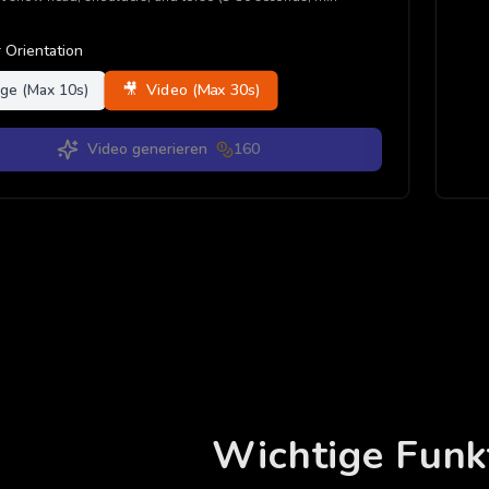
 Orientation
🎥
Video (Max 30s)
ge (Max 10s)
Video generieren
160
Wichtige Funk