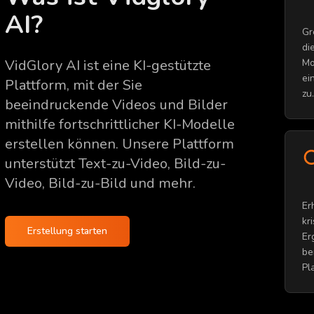
AI?
Gr
di
VidGlory AI ist eine KI-gestützte
Mo
ei
Plattform, mit der Sie
zu.
beeindruckende Videos und Bilder
mithilfe fortschrittlicher KI-Modelle
erstellen können. Unsere Plattform
unterstützt Text-zu-Video, Bild-zu-
Video, Bild-zu-Bild und mehr.
Er
kr
Erstellung starten
Er
be
Pl