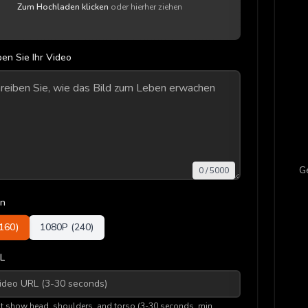
Zum Hochladen klicken
oder hierher ziehen
en Sie Ihr Video
Ge
0
/
5000
on
160
)
1080P (
240
)
L
t show head, shoulders, and torso (3-30 seconds, min