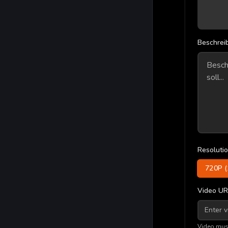
Beschreib
Resoluti
720P (
Video UR
Video mus