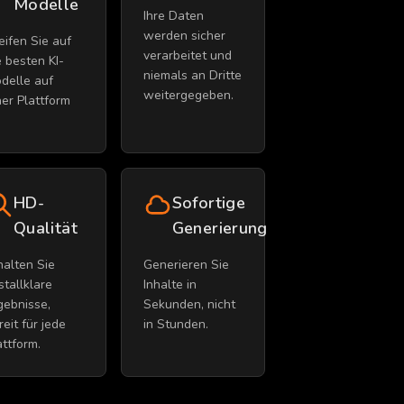
Modelle
Ihre Daten
werden sicher
eifen Sie auf
verarbeitet und
e besten KI-
niemals an Dritte
delle auf
weitergegeben.
ner Plattform
HD-
Sofortige
Qualität
Generierung
halten Sie
Generieren Sie
istallklare
Inhalte in
gebnisse,
Sekunden, nicht
reit für jede
in Stunden.
attform.