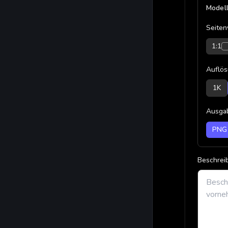
Modell
Seiten
1:1
Auflö
1K
Ausga
PNG
Beschreib