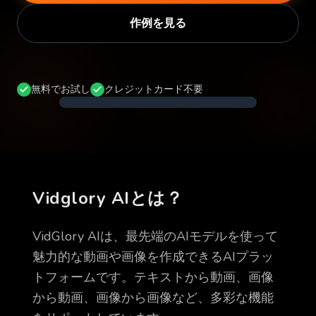
作例を見る
@
VidgloryAI
.video
36.8K
Create
Vidglory
AI
128.2K
Video
無料でお試し
クレジットカード不要
In
Seconds
Vidglory AIとは？
VidGlory AIは、最先端のAIモデルを使って
魅力的な動画や画像を作成できるAIプラッ
トフォームです。テキストから動画、画像
から動画、画像から画像など、多彩な機能