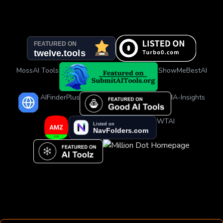
MossAI Tools
ShowMeBestAI
AIFinderPlus
IA-Insights
WTAI