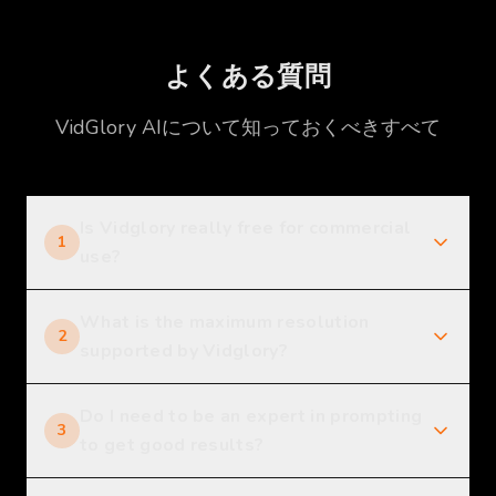
よくある質問
VidGlory AIについて知っておくべきすべて
Is Vidglory really free for commercial
1
use?
What is the maximum resolution
2
supported by Vidglory?
Do I need to be an expert in prompting
3
to get good results?