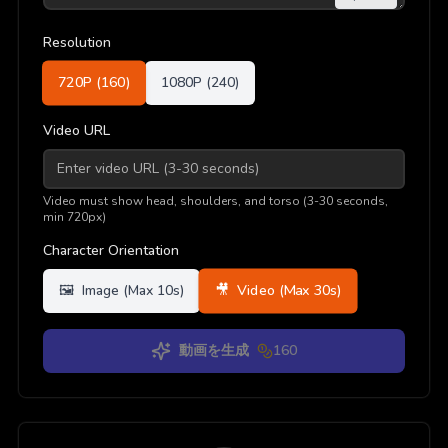
Resolution
720P (
160
)
1080P (
240
)
Video URL
Video must show head, shoulders, and torso (3-30 seconds,
min 720px)
Character Orientation
🎥
Video (Max 30s)
🖼️
Image (Max 10s)
動画を生成
160