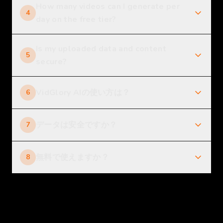
How many videos can I generate per
4
day on the free tier?
Is my uploaded data and content
5
secure?
VidGlory AIの使い方は？
6
データは安全ですか？
7
無料で使えますか？
8