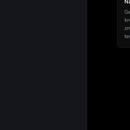
N
Ge
kr
zm
te