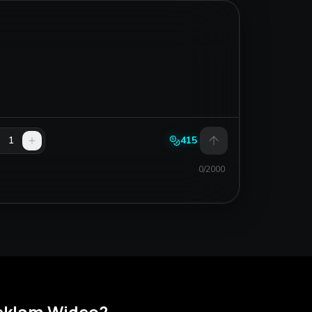
1
415
0/2000
Reklam Wideo?