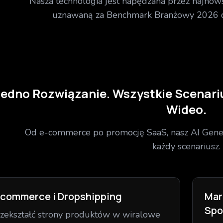
Nasza technologia jest napędzana przez najnows
uznawaną za Benchmark Branżowy 2026 d
Jedno Rozwiązanie. Wszystkie Scenari
Wideo.
Od e-commerce po promocję SaaS, nasz AI Gen
każdy scenariusz.
-commerce i Dropshipping
Mar
Spo
zekształć strony produktów w wiralowe