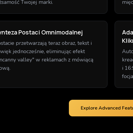
żsamość Twojej marki.
międ
ynteza Postaci Omnimodalnej
Ada
Kli
stacie przetwarzają teraz obraz, tekst i
więk jednocześnie, eliminując efekt
Auto
ncanny valley" w reklamach z mówiącą
krea
ową.
i 16
focj
Explore Advanced Feat