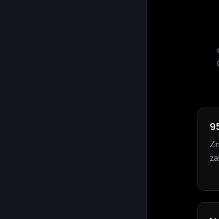
9
Zm
za