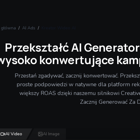
a główna
/
AI Ads
/
Kreator Wideo AI
Przekształć AI Generato
wysoko konwertujące kam
Przestań zgadywać, zacznij konwertować. Przeks
proste podpowiedzi w natywne dla platform rek
większy ROAS dzięki naszemu silnikowi Creative
Zacznij Generować Za 
AI Video
AI Image