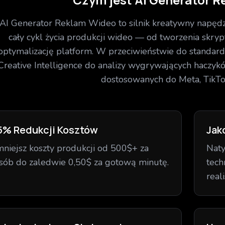
AI Generator Reklam Wideo to silnik kreatywny napędz
cały cykl życia produkcji wideo — od tworzenia skrypt
optymalizację platform. W przeciwieństwie do standar
Creative Intelligence do analizy wygrywających haczy
dostosowanych do Meta, TikTo
5% Redukcji Kosztów
Jak
niejsz koszty produkcji od 500$+ za
Naty
sób do zaledwie 0,50$ za gotową minutę.
tech
real