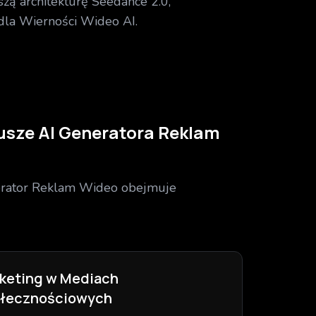
zą architekturę Seedance 2.0,
la Wierności Wideo AI.
usze AI Generatora Reklam
erator Reklam Wideo obejmuje
keting w Mediach
łecznościowych