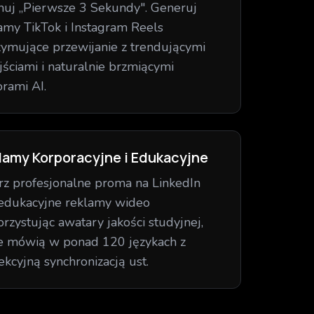
uj „Pierwsze 3 Sekundy". Generuj
amy TikTok i Instagram Reels
zymujące przewijanie z trendującymi
jściami i naturalnie brzmiącymi
orami AI.
lamy Korporacyjne i Edukacyjne
z profesjonalne proma na LinkedIn
edukacyjne reklamy wideo
rzystując awatary jakości studyjnej,
e mówią w ponad 120 językach z
ekcyjną synchronizacją ust.