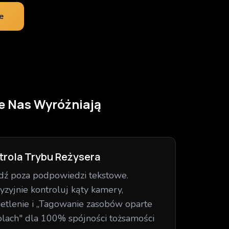
e
e Nas Wyróżniają
trola Trybu Reżysera
ź poza podpowiedzi tekstowe.
yzyjnie kontroluj kąty kamery,
etlenie i „Tagowanie zasobów oparte
olach" dla 100% spójności tożsamości