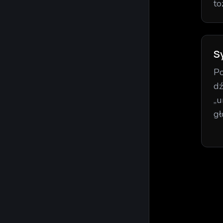
to
S
Po
dź
„u
gł