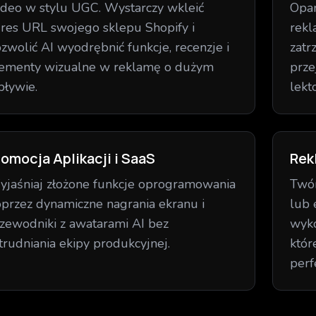
deo w stylu UGC. Wystarczy wkleić
Opan
res URL swojego sklepu Shopify i
rekl
zwolić AI wyodrębnić funkcje, recenzje i
zatr
ementy wizualne w reklamę o dużym
prze
ływie.
lekt
romocja Aplikacji i SaaS
Rek
jaśniaj złożone funkcje oprogramowania
Twór
przez dynamiczne nagrania ekranu i
lub 
zewodniki z awatarami AI bez
wyko
trudniania ekipy produkcyjnej.
któr
perf