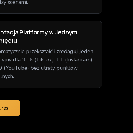
zy scenami.
ptacja Platformy w Jednym
knięciu
matycznie przekształć i zredaguj jeden
cyjny dla 9:16 (TikTok), 1:1 (Instagram)
:9 (YouTube) bez utraty punktów
alnych.
ures