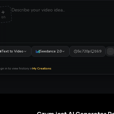
0/1
Text to Video
Seedance 2.0
5s
|
720p
|
16:9
ign in to view history in
My Creations
Czym jest AI Generator 