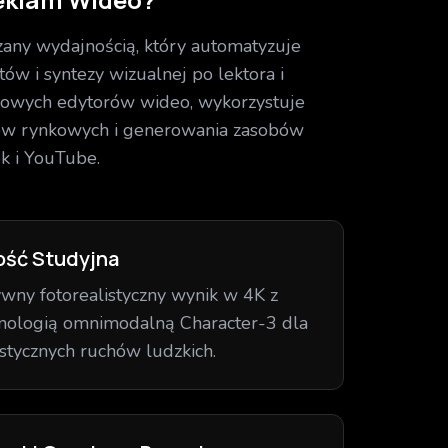
any wydajnością, który automatyzuje
ów i syntezy wizualnej po lektora i
dowych edytorów wideo, wykorzystuje
ków rynkowych i generowania zasobów
k i YouTube.
ość Studyjna
wny fotorealistyczny wynik w 4K z
nologią omnimodalną Character-3 dla
istycznych ruchów ludzkich.