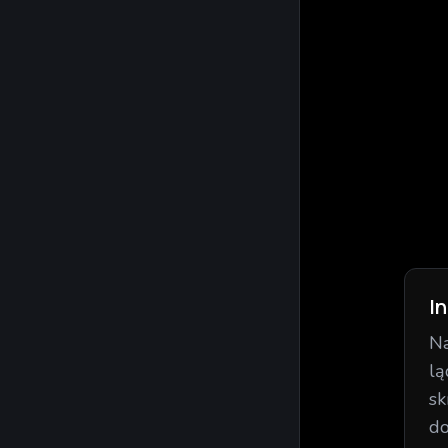
I
Na
lą
sk
do