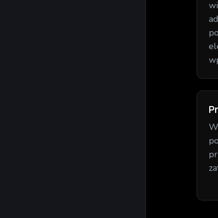
wi
ad
po
el
wp
P
Wy
po
pr
za