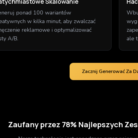
atychmiastowe Skalowanie
Hac
neruj ponad 100 wariantów
Wbu
eatywnych w kilka minut, aby zwalczać
wyg
ęczenie reklamowe i optymalizować
zape
sty A/B.
ale 
Zacznij Generować Za 
Zaufany przez 78% Najlepszych Ze