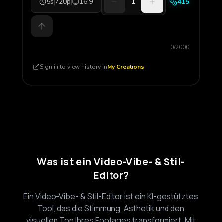
5s
|
720p
|
16:9
1
415
0/2000
Sign in to view history in
My Creations
Was ist ein Video-Vibe- & Stil-
Editor?
Ein Video-Vibe- & Stil-Editor ist ein KI-gestütztes
Tool, das die Stimmung, Ästhetik und den
visuellen Ton Ihres Footages transformiert. Mit