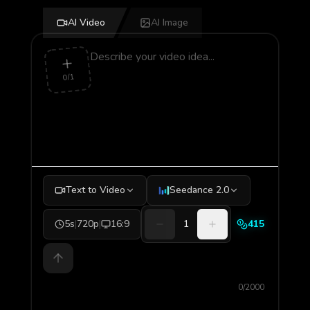
AI Video
AI Image
0/1
Text to Video
Seedance 2.0
5s
|
720p
|
16:9
1
415
0/2000