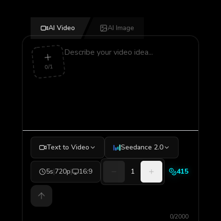
AI Video
AI Image
0/1
Text to Video
Seedance 2.0
5s
|
720p
|
16:9
1
415
0/2000