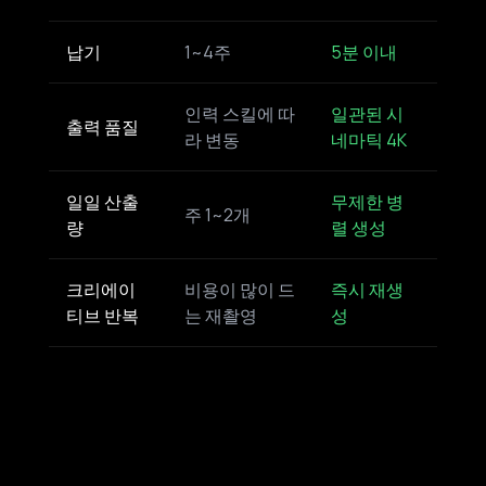
납기
1~4주
5분 이내
인력 스킬에 따
일관된 시
출력 품질
라 변동
네마틱 4K
일일 산출
무제한 병
주 1~2개
량
렬 생성
크리에이
비용이 많이 드
즉시 재생
티브 반복
는 재촬영
성